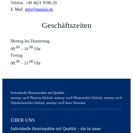
Telefax: +49 4621 9596-20
E-Mail:
info@mentop.de
Geschäftszeiten
Montag bis Donnerstag
00
00
08:
– 14:
Uhr
Freitag
00
00
08:
– 13:
Uhr
Individuelle Homöopathie mit Qualität –
mentop vac® Plazenta Globuli, mentop vac® Muttermilch Globuli, mentop vac®
Nabelschnurblut Globuli, mentop vac® Auto-Nosoden
ÜBER UNS
Individuelle Homöopathie mit Qualität – das ist unser